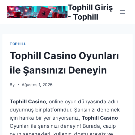
Skip
Tophill Giriş
to
- Tophill
content
TOPHILL
Tophill Casino Oyunları
ile Şansınızı Deneyin
By
Ağustos 1, 2025
Tophill Casino
, online oyun dünyasında adını
duyurmuş bir platformdur. Şansınızı denemek
için harika bir yer arıyorsanız,
Tophill Casino
Oyunları ile şansınızı deneyin! Burada, cazip
oyun seçenekleri, kullanıcı dostu arayüz ve