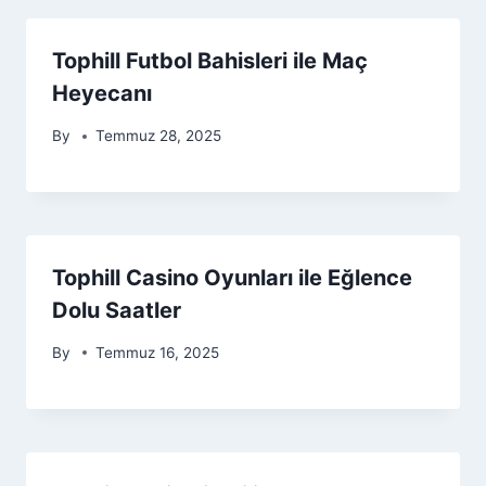
Tophill Futbol Bahisleri ile Maç
Heyecanı
By
Temmuz 28, 2025
Tophill Casino Oyunları ile Eğlence
Dolu Saatler
By
Temmuz 16, 2025