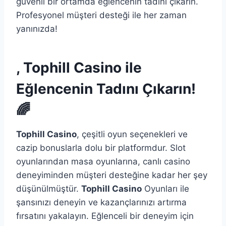
güvenli bir ortamda eğlencenin tadını çıkarın.
Profesyonel müşteri desteği ile her zaman
yanınızda!
, Tophill Casino ile
Eğlencenin Tadını Çıkarın!
🌈
Tophill Casino
, çeşitli oyun seçenekleri ve
cazip bonuslarla dolu bir platformdur. Slot
oyunlarından masa oyunlarına, canlı casino
deneyiminden müşteri desteğine kadar her şey
düşünülmüştür.
Tophill Casino
Oyunları ile
şansınızı deneyin ve kazançlarınızı artırma
fırsatını yakalayın. Eğlenceli bir deneyim için