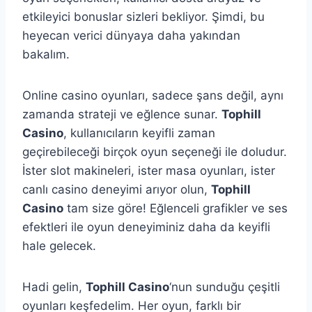
etkileyici bonuslar sizleri bekliyor. Şimdi, bu
heyecan verici dünyaya daha yakından
bakalım.
Online casino oyunları, sadece şans değil, aynı
zamanda strateji ve eğlence sunar.
Tophill
Casino
, kullanıcıların keyifli zaman
geçirebileceği birçok oyun seçeneği ile doludur.
İster slot makineleri, ister masa oyunları, ister
canlı casino deneyimi arıyor olun,
Tophill
Casino
tam size göre! Eğlenceli grafikler ve ses
efektleri ile oyun deneyiminiz daha da keyifli
hale gelecek.
Hadi gelin,
Tophill Casino
‘nun sunduğu çeşitli
oyunları keşfedelim. Her oyun, farklı bir