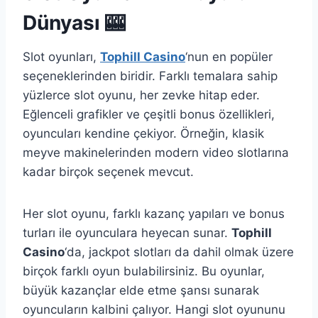
Dünyası 🎰
Slot oyunları,
Tophill Casino
‘nun en popüler
seçeneklerinden biridir. Farklı temalara sahip
yüzlerce slot oyunu, her zevke hitap eder.
Eğlenceli grafikler ve çeşitli bonus özellikleri,
oyuncuları kendine çekiyor. Örneğin, klasik
meyve makinelerinden modern video slotlarına
kadar birçok seçenek mevcut.
Her slot oyunu, farklı kazanç yapıları ve bonus
turları ile oyunculara heyecan sunar.
Tophill
Casino
‘da, jackpot slotları da dahil olmak üzere
birçok farklı oyun bulabilirsiniz. Bu oyunlar,
büyük kazançlar elde etme şansı sunarak
oyuncuların kalbini çalıyor. Hangi slot oyununu