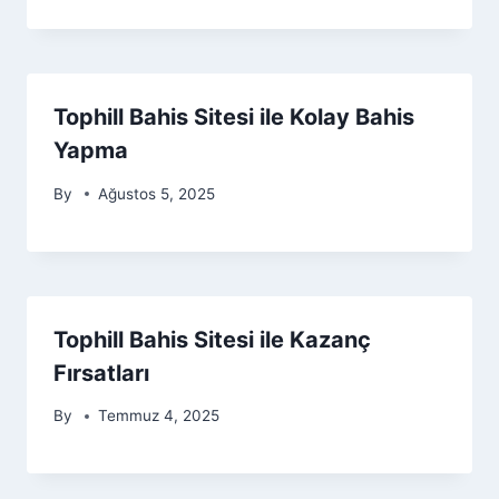
Tophill Bahis Sitesi ile Kolay Bahis
Yapma
By
Ağustos 5, 2025
Tophill Bahis Sitesi ile Kazanç
Fırsatları
By
Temmuz 4, 2025