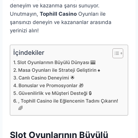
deneyim ve kazanma şansı sunuyor.
Unutmayın,
Tophill Casino
Oyunları ile
şansınızı deneyin ve kazananlar arasında
yerinizi alın!
İçindekiler
Slot Oyunlarının Büyülü Dünyası 🎰
Masa Oyunları ile Strateji Geliştirin ♠️
Canlı Casino Deneyimi 🌟
Bonuslar ve Promosyonlar 🎁
Güvenilirlik ve Müşteri Desteği 🔒
, Tophill Casino ile Eğlencenin Tadını Çıkarın!
🌈
Slot Oyunlarının Büyülü