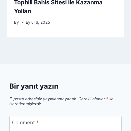
Tophill Bahis Sitesi ile Kazanma
Yolları
By
Eylül 6, 2025
Bir yanıt yazın
E-posta adresiniz yayınlanmayacak.
Gerekli alanlar
*
ile
işaretlenmişlerdir
Comment
*