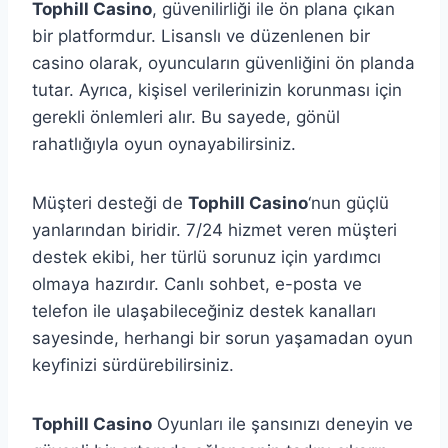
Tophill Casino
, güvenilirliği ile ön plana çıkan
bir platformdur. Lisanslı ve düzenlenen bir
casino olarak, oyuncuların güvenliğini ön planda
tutar. Ayrıca, kişisel verilerinizin korunması için
gerekli önlemleri alır. Bu sayede, gönül
rahatlığıyla oyun oynayabilirsiniz.
Müşteri desteği de
Tophill Casino
‘nun güçlü
yanlarından biridir. 7/24 hizmet veren müşteri
destek ekibi, her türlü sorunuz için yardımcı
olmaya hazırdır. Canlı sohbet, e-posta ve
telefon ile ulaşabileceğiniz destek kanalları
sayesinde, herhangi bir sorun yaşamadan oyun
keyfinizi sürdürebilirsiniz.
Tophill Casino
Oyunları ile şansınızı deneyin ve