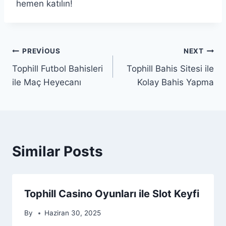
hemen katılın!
Yazı
PREVIOUS
NEXT
Tophill Futbol Bahisleri
Tophill Bahis Sitesi ile
gezinmesi
ile Maç Heyecanı
Kolay Bahis Yapma
Similar Posts
Tophill Casino Oyunları ile Slot Keyfi
By
Haziran 30, 2025