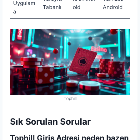
Uygulam
Tabanlı
oid
Android
a
Tophill
Sık Sorulan Sorular
Tophill Giriş Adresi neden bazen