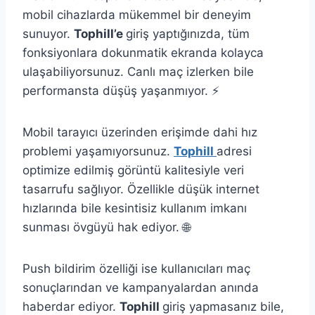
mobil cihazlarda mükemmel bir deneyim
sunuyor.
Tophill’e
giriş yaptığınızda, tüm
fonksiyonlara dokunmatik ekranda kolayca
ulaşabiliyorsunuz. Canlı maç izlerken bile
performansta düşüş yaşanmıyor. ⚡
Mobil tarayıcı üzerinden erişimde dahi hız
problemi yaşamıyorsunuz.
Tophill
adresi
optimize edilmiş görüntü kalitesiyle veri
tasarrufu sağlıyor. Özellikle düşük internet
hızlarında bile kesintisiz kullanım imkanı
sunması övgüyü hak ediyor. 🌐
Push bildirim özelliği ise kullanıcıları maç
sonuçlarından ve kampanyalardan anında
haberdar ediyor.
Tophill
giriş yapmasanız bile,