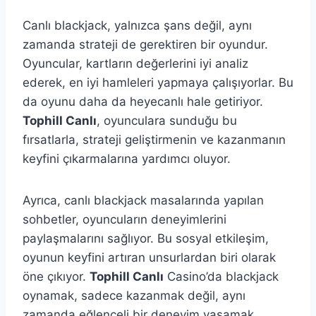
Canlı blackjack, yalnızca şans değil, aynı
zamanda strateji de gerektiren bir oyundur.
Oyuncular, kartların değerlerini iyi analiz
ederek, en iyi hamleleri yapmaya çalışıyorlar. Bu
da oyunu daha da heyecanlı hale getiriyor.
Tophill Canlı
, oyunculara sunduğu bu
fırsatlarla, strateji geliştirmenin ve kazanmanın
keyfini çıkarmalarına yardımcı oluyor.
Ayrıca, canlı blackjack masalarında yapılan
sohbetler, oyuncuların deneyimlerini
paylaşmalarını sağlıyor. Bu sosyal etkileşim,
oyunun keyfini artıran unsurlardan biri olarak
öne çıkıyor.
Tophill Canlı
Casino’da blackjack
oynamak, sadece kazanmak değil, aynı
zamanda eğlenceli bir deneyim yaşamak