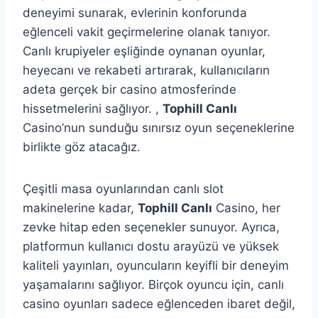
deneyimi sunarak, evlerinin konforunda
eğlenceli vakit geçirmelerine olanak tanıyor.
Canlı krupiyeler eşliğinde oynanan oyunlar,
heyecanı ve rekabeti artırarak, kullanıcıların
adeta gerçek bir casino atmosferinde
hissetmelerini sağlıyor. ,
Tophill Canlı
Casino’nun sunduğu sınırsız oyun seçeneklerine
birlikte göz atacağız.
Çeşitli masa oyunlarından canlı slot
makinelerine kadar,
Tophill Canlı
Casino, her
zevke hitap eden seçenekler sunuyor. Ayrıca,
platformun kullanıcı dostu arayüzü ve yüksek
kaliteli yayınları, oyuncuların keyifli bir deneyim
yaşamalarını sağlıyor. Birçok oyuncu için, canlı
casino oyunları sadece eğlenceden ibaret değil,