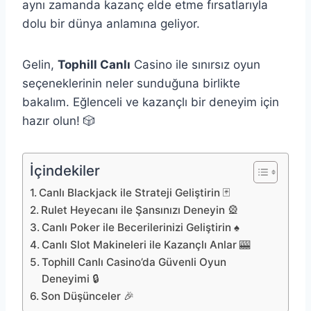
aynı zamanda kazanç elde etme fırsatlarıyla
dolu bir dünya anlamına geliyor.
Gelin,
Tophill Canlı
Casino ile sınırsız oyun
seçeneklerinin neler sunduğuna birlikte
bakalım. Eğlenceli ve kazançlı bir deneyim için
hazır olun! 🎲
İçindekiler
Canlı Blackjack ile Strateji Geliştirin 🃏
Rulet Heyecanı ile Şansınızı Deneyin 🎡
Canlı Poker ile Becerilerinizi Geliştirin ♠️
Canlı Slot Makineleri ile Kazançlı Anlar 🎰
Tophill Canlı Casino’da Güvenli Oyun
Deneyimi 🔒
Son Düşünceler 🎉