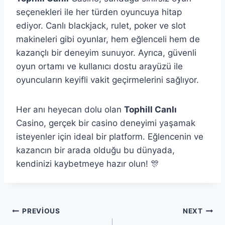
seçenekleri ile her türden oyuncuya hitap
ediyor. Canlı blackjack, rulet, poker ve slot
makineleri gibi oyunlar, hem eğlenceli hem de
kazançlı bir deneyim sunuyor. Ayrıca, güvenli
oyun ortamı ve kullanıcı dostu arayüzü ile
oyuncuların keyifli vakit geçirmelerini sağlıyor.
Her anı heyecan dolu olan
Tophill Canlı
Casino, gerçek bir casino deneyimi yaşamak
isteyenler için ideal bir platform. Eğlencenin ve
kazancın bir arada olduğu bu dünyada,
kendinizi kaybetmeye hazır olun! 🎊
Yazı
PREVIOUS
NEXT