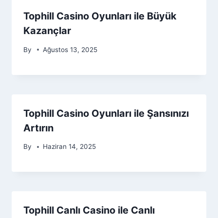
Tophill Casino Oyunları ile Büyük
Kazançlar
By
Ağustos 13, 2025
Tophill Casino Oyunları ile Şansınızı
Artırın
By
Haziran 14, 2025
Tophill Canlı Casino ile Canlı