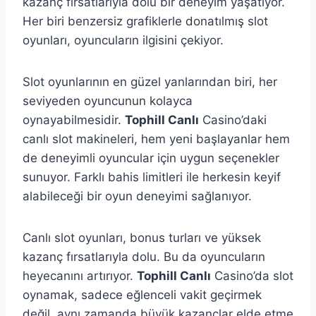
kazanç fırsatlarıyla dolu bir deneyim yaşatıyor.
Her biri benzersiz grafiklerle donatılmış slot
oyunları, oyuncuların ilgisini çekiyor.
Slot oyunlarının en güzel yanlarından biri, her
seviyeden oyuncunun kolayca
oynayabilmesidir.
Tophill Canlı
Casino’daki
canlı slot makineleri, hem yeni başlayanlar hem
de deneyimli oyuncular için uygun seçenekler
sunuyor. Farklı bahis limitleri ile herkesin keyif
alabileceği bir oyun deneyimi sağlanıyor.
Canlı slot oyunları, bonus turları ve yüksek
kazanç fırsatlarıyla dolu. Bu da oyuncuların
heyecanını artırıyor.
Tophill Canlı
Casino’da slot
oynamak, sadece eğlenceli vakit geçirmek
değil, aynı zamanda büyük kazançlar elde etme