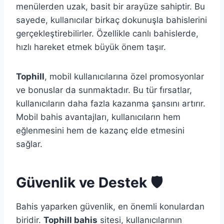
menülerden uzak, basit bir arayüze sahiptir. Bu
sayede, kullanıcılar birkaç dokunuşla bahislerini
gerçekleştirebilirler. Özellikle canlı bahislerde,
hızlı hareket etmek büyük önem taşır.
Tophill
, mobil kullanıcılarına özel promosyonlar
ve bonuslar da sunmaktadır. Bu tür fırsatlar,
kullanıcıların daha fazla kazanma şansını artırır.
Mobil bahis avantajları, kullanıcıların hem
eğlenmesini hem de kazanç elde etmesini
sağlar.
Güvenlik ve Destek 🛡️
Bahis yaparken güvenlik, en önemli konulardan
biridir.
Tophill bahis
sitesi, kullanıcılarının