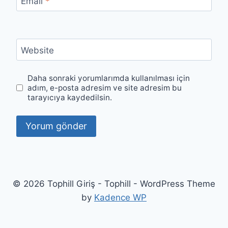
Email
*
Website
Daha sonraki yorumlarımda kullanılması için
adım, e-posta adresim ve site adresim bu
tarayıcıya kaydedilsin.
© 2026 Tophill Giriş - Tophill - WordPress Theme
by
Kadence WP