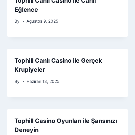
Tophill Canlı Casino ile Canlı
Eğlence
By
Ağustos 9, 2025
Tophill Canlı Casino ile Gerçek
Krupiyeler
By
Haziran 13, 2025
Tophill Casino Oyunları ile Şansınızı
Deneyin