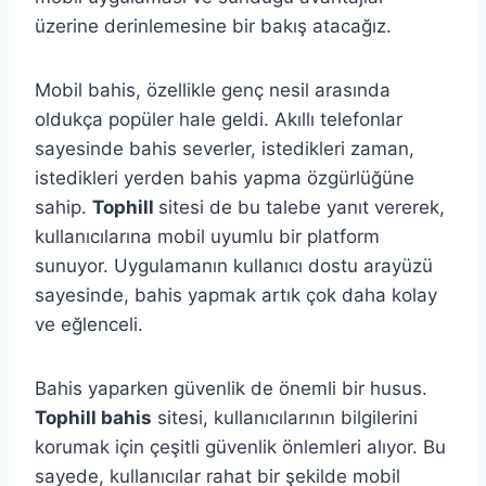
üzerine derinlemesine bir bakış atacağız.
Mobil bahis, özellikle genç nesil arasında
oldukça popüler hale geldi. Akıllı telefonlar
sayesinde bahis severler, istedikleri zaman,
istedikleri yerden bahis yapma özgürlüğüne
sahip.
Tophill
sitesi de bu talebe yanıt vererek,
kullanıcılarına mobil uyumlu bir platform
sunuyor. Uygulamanın kullanıcı dostu arayüzü
sayesinde, bahis yapmak artık çok daha kolay
ve eğlenceli.
Bahis yaparken güvenlik de önemli bir husus.
Tophill bahis
sitesi, kullanıcılarının bilgilerini
korumak için çeşitli güvenlik önlemleri alıyor. Bu
sayede, kullanıcılar rahat bir şekilde mobil