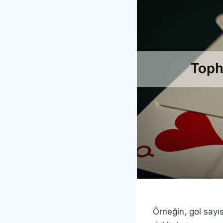
Örneğin, gol sayıs