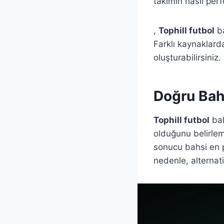
takımın nasıl per
,
Tophill futbol
ba
Farklı kaynaklarda
oluşturabilirsiniz.
Doğru Bah
Tophill futbol
bah
olduğunu belirlem
sonucu bahsi en p
nedenle, alternati