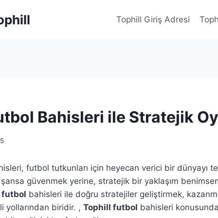
ophill
Tophill Giriş Adresi
Toph
utbol Bahisleri ile Stratejik O
25
isleri, futbol tutkunları için heyecan verici bir dünyayı t
şansa güvenmek yerine, stratejik bir yaklaşım benims
 futbol
bahisleri ile doğru stratejiler geliştirmek, kazanm
i yollarından biridir. ,
Tophill futbol
bahisleri konusunda n