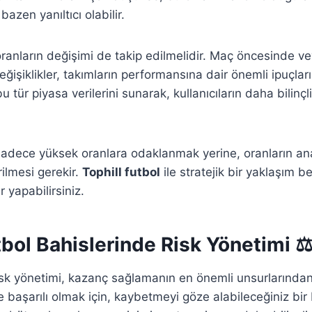
zen yanıltıcı olabilir.
oranların değişimi de takip edilmelidir. Maç öncesinde v
işiklikler, takımların performansına dair önemli ipuçları 
u tür piyasa verilerini sunarak, kullanıcıların daha bilinçl
adece yüksek oranlara odaklanmak yerine, oranların ana
ilmesi gerekir.
Tophill futbol
ile stratejik bir yaklaşım 
r yapabilirsiniz.
tbol Bahislerinde Risk Yönetimi ⚖
sk yönetimi, kazanç sağlamanın en önemli unsurlarından 
le başarılı olmak için, kaybetmeyi göze alabileceğiniz bir