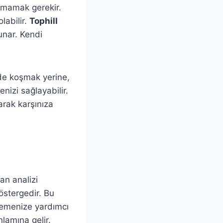
lmamak gerekir.
labilir.
Tophill
unar. Kendi
nde koşmak yerine,
nizi sağlayabilir.
arak karşınıza
an analizi
göstergedir. Bu
rlemenize yardımcı
nlamına gelir.