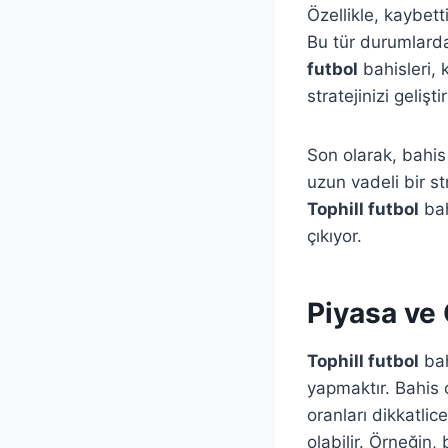
Özellikle, kaybet
Bu tür durumlarda,
futbol
bahisleri, 
stratejinizi gelişt
Son olarak, bahis
uzun vadeli bir st
Tophill futbol
bah
çıkıyor.
Piyasa ve 
Tophill futbol
bah
yapmaktır. Bahis o
oranları dikkatli
olabilir. Örneğin,