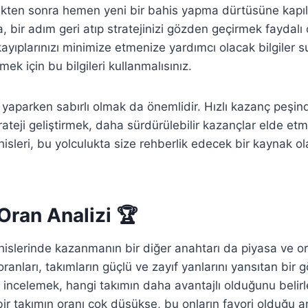
tikten sonra hemen yeni bir bahis yapma dürtüsüne kapı
 bir adım geri atıp stratejinizi gözden geçirmek faydalı o
kayıplarınızı minimize etmenize yardımcı olacak bilgiler s
irmek için bu bilgileri kullanmalısınız.
 yaparken sabırlı olmak da önemlidir. Hızlı kazanç peşi
rateji geliştirmek, daha sürdürülebilir kazançlar elde etme
isleri, bu yolculukta size rehberlik edecek bir kaynak ol
Oran Analizi 🏆
islerinde kazanmanın bir diğer anahtarı da piyasa ve or
ranları, takımların güçlü ve zayıf yanlarını yansıtan bir 
ce incelemek, hangi takımın daha avantajlı olduğunu beli
 bir takımın oranı çok düşükse, bu onların favori olduğu a