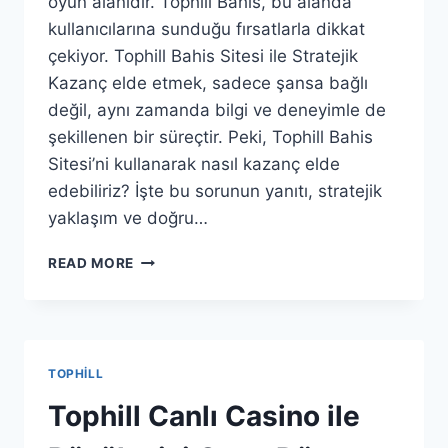
oyun alanıdır. Tophill Bahis, bu alanda
kullanıcılarına sunduğu fırsatlarla dikkat
çekiyor. Tophill Bahis Sitesi ile Stratejik
Kazanç elde etmek, sadece şansa bağlı
değil, aynı zamanda bilgi ve deneyimle de
şekillenen bir süreçtir. Peki, Tophill Bahis
Sitesi’ni kullanarak nasıl kazanç elde
edebiliriz? İşte bu sorunun yanıtı, stratejik
yaklaşım ve doğru…
TOPHILL
READ MORE
BAHIS
SITESI
ILE
STRATEJIK
KAZANÇ
TOPHILL
Tophill Canlı Casino ile