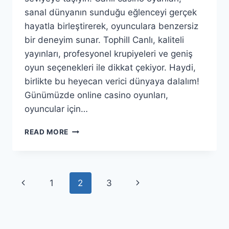
sanal dünyanın sunduğu eğlenceyi gerçek
hayatla birleştirerek, oyunculara benzersiz
bir deneyim sunar. Tophill Canlı, kaliteli
yayınları, profesyonel krupiyeleri ve geniş
oyun seçenekleri ile dikkat çekiyor. Haydi,
birlikte bu heyecan verici dünyaya dalalım!
Günümüzde online casino oyunları,
oyuncular için…
TOPHILL
READ MORE
CANLI
CASINO
ILE
GERÇEK
Page
Previous
Next
1
2
3
KRUPIYELER
navigation
Page
Page