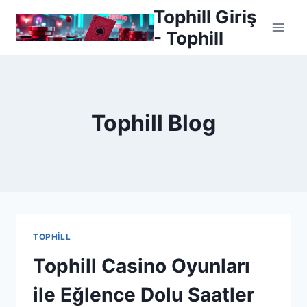
Skip
Tophill Giriş
to
- Tophill
content
Tophill Blog
TOPHILL
Tophill Casino Oyunları
ile Eğlence Dolu Saatler