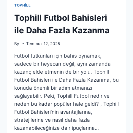
DOLU
TOPHILL
SAATLER
Tophill Futbol Bahisleri
ile Daha Fazla Kazanma
By
Temmuz 12, 2025
Futbol tutkunları için bahis oynamak,
sadece bir heyecan değil, aynı zamanda
kazanç elde etmenin de bir yolu. Tophill
Futbol Bahisleri ile Daha Fazla Kazanma, bu
konuda önemli bir adım atmanızı
sağlayabilir. Peki, Tophill Futbol nedir ve
neden bu kadar popüler hale geldi? , Tophill
Futbol Bahisleri’nin avantajlarına,
stratejilerine ve nasıl daha fazla
kazanabileceğinize dair ipuçlarına…